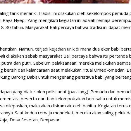
ling tarik menarik. Tradisi ini dilakukan oleh sekelompok pemuda
i Raya Nyepi. Yang mengikuti kegiatan ini adalah remaja perempua
18-30 tahun. Masyarakat Bali percaya bahwa tradisi ini dapat 
erhentikan. Namun, terjadi kejadian unik di mana dua ekor babi bert
i dilakukan sebab masyarakat Bali percaya bahwa itu pertanda b
 putra dan putri. Sebelum pelaksanaan, mereka melakukan semba
g bersih dan kelancaraan saat melakukan ritual Omed-omedan. Ber
gkung Barong Babi) untuk mengenang peristiwa babi yang berteng
pan yang diatur oleh polisi adat (pacalang). Pemuda dan pemudi
ementara peserta dari tiap kelompok akan berusaha untuk memis
sa dilepaskan, maka akan disiram air oleh panitia. Kegiatan terus 
rannya. Saat kedua remaja mendekat, mereka akan saling peluk d
r Kaja, Desa Sesetan, Denpasar.