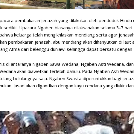
cara pembakaran jenazah yang dilakukan oleh penduduk Hindu di 
 sedikit. Upacara Ngaben biasanya dilaksanakan selama 3-7 hari.
bahwa keluarga telah mengikhlaskan mendiang serta agar jenasah 
ukan pembakaran jenazah, abu mendiang akan dihanyutkan di laut 
Sang Atma dari belenggu duniawi sehingga dapat bersatu dengan 
nis di antaranya Ngaben Sawa Wedana, Ngaben Asti Wedana, dan
edana akan diawetkan terlebih dahulu. Pada Ngaben Asti Wedana
tulang belulangnya saja. Ngaben Swasta diperuntukkan bagi jenaza
mukan. Jasad akan digantikan dengan kayu cendana yang diukir dan