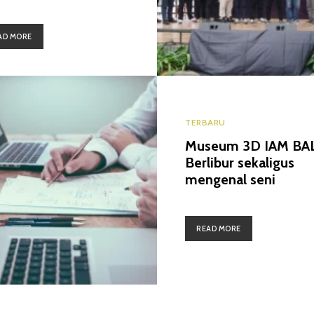
AD MORE
TERBARU
Museum 3D IAM BAL
Berlibur sekaligus
mengenal seni
READ MORE