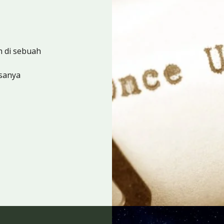
 di sebuah
sanya