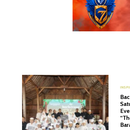
INSP
Bac
Sat
Eve
“Th
Bar