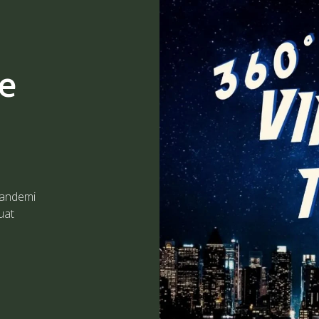
ne
uat