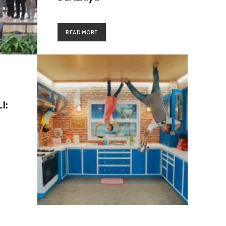
READ MORE
I: