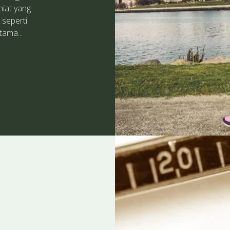
niat yang
 seperti
tama...