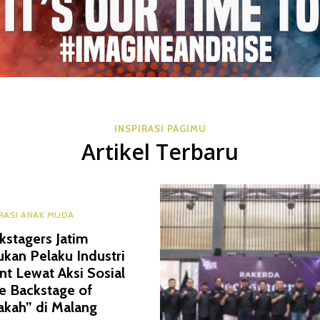
INSPIRASI PAGIMU
Artikel Terbaru
IRASI ANAK MUDA
kstagers Jatim
ukan Pelaku Industri
nt Lewat Aksi Sosial
e Backstage of
akah” di Malang