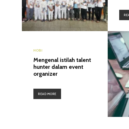
RE
HOBI
Mengenal istilah talent
hunter dalam event
organizer
READ MORE