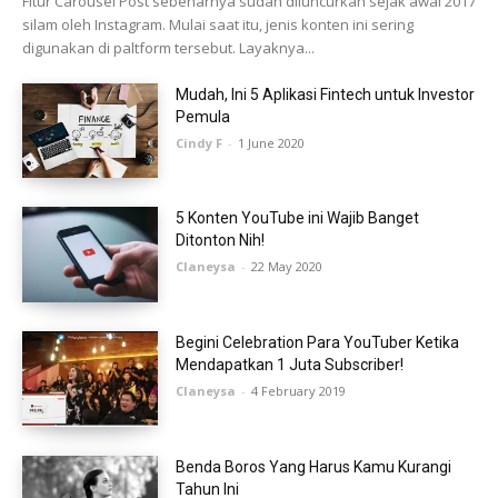
Fitur Carousel Post sebenarnya sudah diluncurkan sejak awal 2017
silam oleh Instagram. Mulai saat itu, jenis konten ini sering
digunakan di paltform tersebut. Layaknya...
Mudah, Ini 5 Aplikasi Fintech untuk Investor
Pemula
Cindy F
-
1 June 2020
5 Konten YouTube ini Wajib Banget
Ditonton Nih!
Claneysa
-
22 May 2020
Begini Celebration Para YouTuber Ketika
Mendapatkan 1 Juta Subscriber!
Claneysa
-
4 February 2019
Benda Boros Yang Harus Kamu Kurangi
Tahun Ini