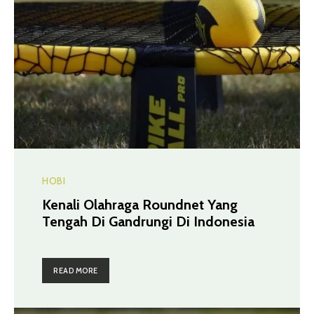
HOBI
Kenali Olahraga Roundnet Yang
Tengah Di Gandrungi Di Indonesia
READ MORE