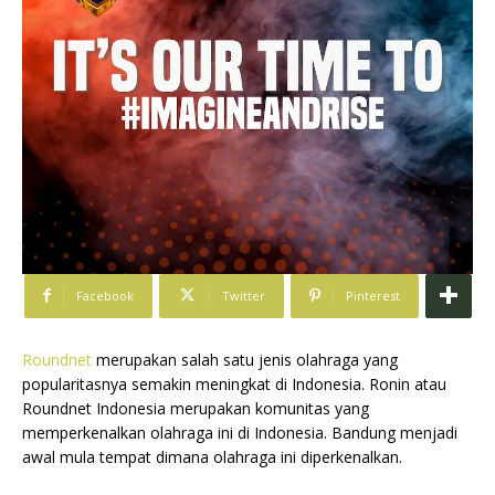
Facebook
Twitter
Pinterest
Roundnet
merupakan salah satu jenis olahraga yang
popularitasnya semakin meningkat di Indonesia. Ronin atau
Roundnet Indonesia merupakan komunitas yang
memperkenalkan olahraga ini di Indonesia. Bandung menjadi
awal mula tempat dimana olahraga ini diperkenalkan.