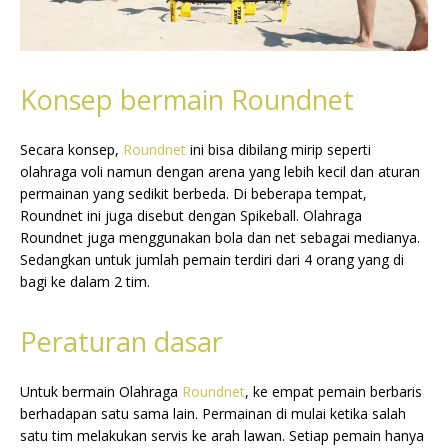
Konsep bermain Roundnet
Secara konsep,
Roundnet
ini bisa dibilang mirip seperti
olahraga voli namun dengan arena yang lebih kecil dan aturan
permainan yang sedikit berbeda. Di beberapa tempat,
Roundnet ini juga disebut dengan Spikeball. Olahraga
Roundnet juga menggunakan bola dan net sebagai medianya.
Sedangkan untuk jumlah pemain terdiri dari 4 orang yang di
bagi ke dalam 2 tim.
Peraturan dasar
Untuk bermain Olahraga
Roundnet
, ke empat pemain berbaris
berhadapan satu sama lain. Permainan di mulai ketika salah
satu tim melakukan servis ke arah lawan. Setiap pemain hanya