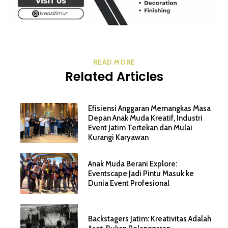
READ MORE
Related Articles
Efisiensi Anggaran Memangkas Masa
Depan Anak Muda Kreatif, Industri
Event Jatim Tertekan dan Mulai
Kurangi Karyawan
Anak Muda Berani Explore:
Eventscape Jadi Pintu Masuk ke
Dunia Event Profesional
Backstagers Jatim: Kreativitas Adalah