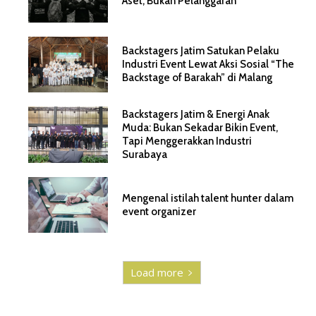
Aset, Bukan Pelanggaran
Backstagers Jatim Satukan Pelaku
Industri Event Lewat Aksi Sosial “The
Backstage of Barakah” di Malang
Backstagers Jatim & Energi Anak
Muda: Bukan Sekadar Bikin Event,
Tapi Menggerakkan Industri
Surabaya
Mengenal istilah talent hunter dalam
event organizer
Load more