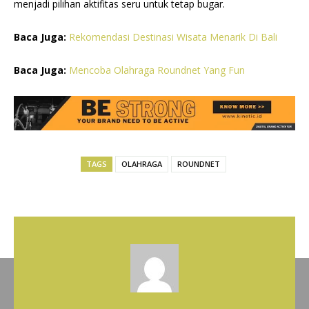
menjadi pilihan aktifitas seru untuk tetap bugar.
Baca Juga:
Rekomendasi Destinasi Wisata Menarik Di Bali
Baca Juga:
Mencoba Olahraga Roundnet Yang Fun
TAGS
OLAHRAGA
ROUNDNET