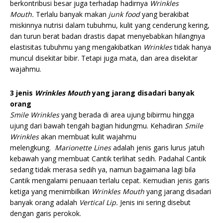
berkontribusi besar juga terhadap hadirnya
Wrinkles
Mouth.
Terlalu banyak makan
junk food
yang berakibat
miskinnya nutrisi dalam tubuhmu, kulit yang cenderung kering,
dan turun berat badan drastis dapat menyebabkan hilangnya
elastisitas tubuhmu yang mengakibatkan
Wrinkles
tidak hanya
muncul disekitar bibir. Tetapi juga mata, dan area disekitar
wajahmu.
3 jenis
Wrinkles Mouth
yang jarang disadari banyak
orang
Smile Wrinkles
yang berada di area ujung bibirmu hingga
ujung dari bawah tengah bagian hidungmu. Kehadiran
Smile
Wrinkles
akan membuat kulit wajahmu
melengkung.
Marionette Lines
adalah jenis garis lurus jatuh
kebawah yang membuat Cantik terlihat sedih. Padahal Cantik
sedang tidak merasa sedih ya, namun bagaimana lagi bila
Cantik mengalami penuaan terlalu cepat. Kemudian jenis garis
ketiga yang menimbilkan
Wrinkles Mouth
yang jarang disadari
banyak orang adalah
Vertical Lip.
Jenis ini sering disebut
dengan garis perokok.