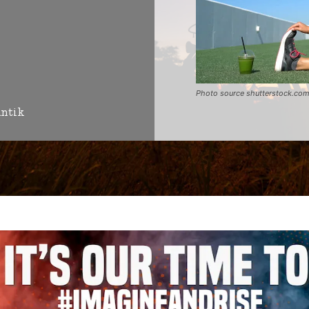
Photo source shutterstock.co
antik