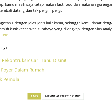
 tapi kamu masih saja tetap makan fast food dan makanan gorengan
mbali datang dan tak pergi – pergi.
engetahui dengan jelas jenis kulit kamu, sehingga kamu dapat den
milih klinik kecantikan surabaya yang dilengkapi dengan Skin Ana
linic
innya
 Rekontruksi? Cari Tahu Disini!
ea Foyer Dalam Rumah
uk Pemula
TAGS
MAXINE AESTHETIC CLINIC