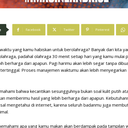
e
Facebook
Twitter
Pinterest
 waktu yang kamu habiskan untuk berolahraga? Banyak dari kita yan
ahraga, padahal olahraga 30 menit setiap hari yang kamu mulai p
 berharga dari apapun. Pagi harimu akan lebih segar tanpa dibu
ertinggal. Proses manajemen waktumu akan lebih menyegarkan de
memahami bahwa kecantikan sesungguhnya bukan soal kulit putih at
akan memberimu hasil yang lebih berharga dari apapun. Kebutuha
sal mengetahui di internet, karena seluruh badanmu juga membu
imal.
u memahami apa yang kamu makan akan berdampak pada tampilan w