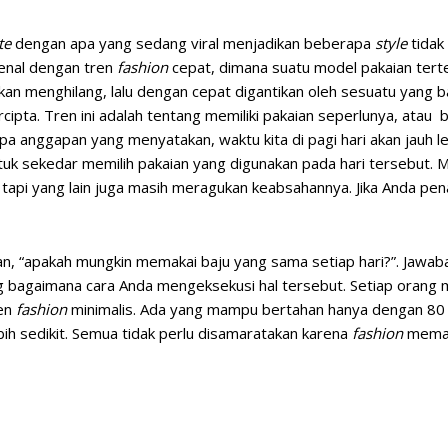
te
dengan apa yang sedang viral menjadikan beberapa
style
tidak
 kenal dengan tren
fashion
cepat, dimana suatu model pakaian tert
hkan menghilang, lalu dengan cepat digantikan oleh sesuatu yang b
rcipta. Tren ini adalah tentang memiliki pakaian seperlunya, atau ba
 anggapan yang menyatakan, waktu kita di pagi hari akan jauh lebi
ntuk sekedar memilih pakaian yang digunakan pada hari tersebut. 
 tapi yang lain juga masih meragukan keabsahannya. Jika Anda pen
n, “apakah mungkin memakai baju yang sama setiap hari?”. Jawab
g bagaimana cara Anda mengeksekusi hal tersebut. Setiap orang m
ren
fashion
minimalis. Ada yang mampu bertahan hanya dengan 80 
bih sedikit. Semua tidak perlu disamaratakan karena
fashion
meman