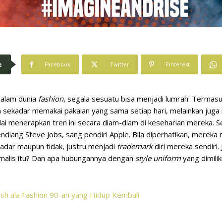
e
Facebook
Twitter
Pinterest
 dalam dunia
fashion
, segala sesuatu bisa menjadi lumrah. Termasuk
 sekadar memakai pakaian yang sama setiap hari, melainkan juga m
ai menerapkan tren ini secara diam-diam di keseharian mereka. S
iang Steve Jobs, sang pendiri Apple. Bila diperhatikan, mereka 
adar maupun tidak, justru menjadi
trademark
diri mereka sendiri. 
malis itu? Dan apa hubungannya dengan
style uniform
yang dimili
ish ala Fashion 90-an yang Hidup Kembali