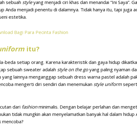
ah sebuah
style
yang menjadi ciri khas dan menandai “Ini Saya”. G
p Anda menjadi penentu di dalamnya. Tidak hanya itu, tapi juga ad
seni estetika.
wnload Bagi Para Pecinta Fashion
 uniform
itu?
da-beda setiap orang. Karena karakteristik dan gaya hidup dikait
ap sebuah sweater adalah
style on the go
yang paling nyaman d
ustru yang lainnya menganggap sebuah dress warna pastel adalah p
encoba mengerti diri sendiri dan menemukan
style uniform
sepert
cutan dari
fashion
minimalis. Dengan belajar perlahan dan menget
bukan tidak mungkin akan menyelamatkan banyak hal dalam hidup 
uk mencoba?