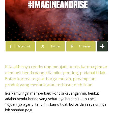
Facebook
Twitter
Pinterest
Kita akhirnya cenderung menjadi boros karena gemar
membeli benda yang kita pikir penting, padahal tidak.
Entah karena tergiur harga murah, penampilan
produk yang menarik atau terhasut oleh iklan.
Jika kamu ingin memperbaiki kondisi keuanganmu, berikut
adalah benda-benda yang sebaiknya berhenti kamu beli.
Tujuannya agar di tahun ini kamu tidak boros dari sebelumnya
loh sahabat pagi.