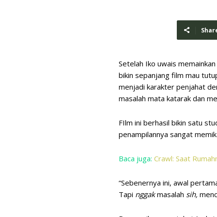
Shar
Setelah Iko uwais memainkan
bikin sepanjang film mau tut
menjadi karakter penjahat de
masalah mata katarak dan me
FIlm ini berhasil bikin satu s
penampilannya sangat memika
Baca juga:
Crawl: Saat Rumah
“Sebenernya ini, awal pertama
Tapi
nggak
masalah
sih,
menco