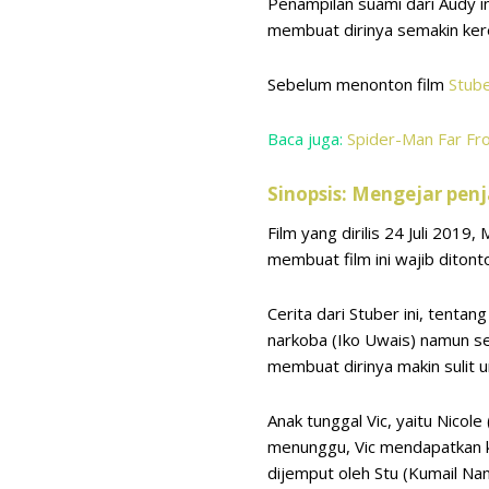
Penampilan suami dari Audy in
membuat dirinya semakin kere
Sebelum menonton film
Stub
Baca juga:
Spider-Man Far Fr
Sinopsis: Mengejar pe
Film yang dirilis 24 Juli 201
membuat film ini wajib ditont
Cerita dari Stuber ini, tenta
narkoba (Iko Uwais) namun se
membuat dirinya makin sulit 
Anak tunggal Vic, yaitu Nico
menunggu, Vic mendapatkan k
dijemput oleh Stu (Kumail Nanj