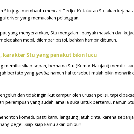
n Stu juga membantu mencari Tedjo. Ketakutan Stu akan kejahat
agai driver yang memuaskan pelanggan.
pat yang menyeramkan, Stu mengalami banyak masalah dan kejadi
meledakan mobil, dilempar pistol, bahkan hampir dibunuh.
karakter Stu yang penakut bikin lucu
memiliki sikap sopan, bernama Stu (Kumar Nainjani) memiliki ka
agah bertato yang
gentle,
namun hal tersebut malah bikin menarik
ngeluh dan tidak ingin ikut campur oleh urusan polisi, tapi dipaksa
ari perempuan yang sudah lama ia suka untuk bertemu, namun St
enonton komedi, pasti kamu langsung jatuh cinta, karena sepanja
ang pegel. Siap-siap kamu akan dihibur!