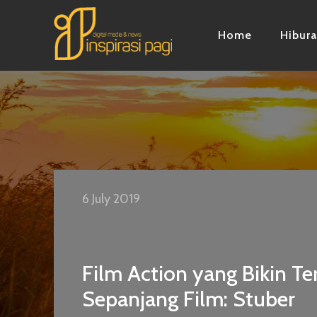
Home
Hibur
6 July 2019
Film Action yang Bikin T
Sepanjang Film: Stuber