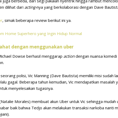
i juga berbeda, dari segi pakaian nyentrik hingga rambut mencolo
n dilihat dari
acting-
nya yang berkolaborasi dengan Dave Bautista
er
, simak beberapa review berikut ini ya.
om Home Superhero yang Ingin Hidup Normal
njahat dengan menggunakan uber
9, Michael Dowse berhasil menggarap
action
dengan nuansa komedi 
on.
ng seorang polisi, Vic Manning (Dave Bautista) memiliki misi sudah
lalu gagal. Beberapa tahun kemudian, Vic mendapatkan masalah ya
untuk menyelesaikan tugasnya.
le (Natalie Morales) membuat akun Uber untuk Vic sehingga mudah 
abar baik bahwa Tedjo akan melakukan transaksi narkoba nanti
iani).