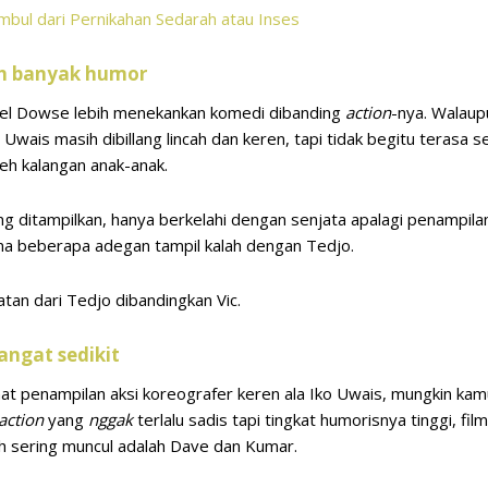
imbul dari Pernikahan Sedarah atau Inses
ih banyak humor
hael Dowse lebih menekankan komedi dibanding
action
-nya. Walau
o Uwais masih dibillang lincah dan keren, tapi tidak begitu terasa s
eh kalangan anak-anak.
g ditampilkan, hanya berkelahi dengan senjata apalagi penampila
rena beberapa adegan tampil kalah dengan Tedjo.
atan dari Tedjo dibandingkan Vic.
angat sedikit
at penampilan aksi koreografer keren ala Iko Uwais, mungkin kamu
action
yang
nggak
terlalu sadis tapi tingkat humorisnya tinggi, fil
ih sering muncul adalah Dave dan Kumar.